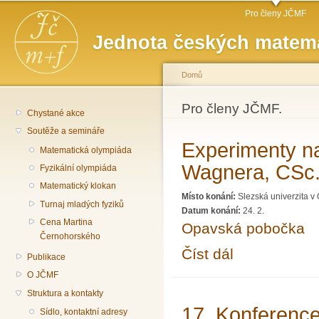
Hlavní menu
Př
Pro členy JČMF
hl
Jednota českých matema
o
Domů
Jste zde
Pro členy JČMF.
Chystané akce
Soutěže a semináře
Experimenty n
Matematická olympiáda
Wagnera, CSc
Fyzikální olympiáda
Matematický klokan
Místo konání:
Slezská univerzita 
Turnaj mladých fyziků
Datum konání:
24. 2.
Cena Martina
Opavská pobočka
Černohorského
Číst dál
Experimenty na LHC, 
Publikace
O JČMF
Struktura a kontakty
17. Konference
Sídlo, kontaktní adresy