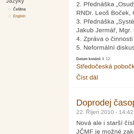
Jazyky
2. Přednáška „Osud
Čeština
RNDr. Leoš Boček,
English
3. Přednáška „Systé
Jakub Jermář, Mgr
4. Zpráva o činnost
5. Neformální disku
Datum konání:
9. 12.
Středočeská poboč
Číst dál
Setkání členů Střed
Doprodej časo
22. Říjen 2010 - 14:4
Nová ale i starší č
JČMF je možné zak