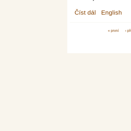
Číst dál
Doprodej časopisů v
English
Stránky
« první
‹ p