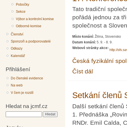
Pobočky
Tato tradiční spole
Sekce
pořádá jednou za tři
Výbor a kontrolní komise
společnost a Sloven
Odborné komise
Členství
Místo konání:
Žilina, Slovensko
Sponzoři a podporovatelé
Datum konání:
5. 9.
-
8. 9.
Webové stránky akce:
Odkazy
http://sfs
Kalendář
Česká fyzikální spo
Přihlášení
Číst dál
17. Konference sloven
Do členské evidence
Na web
V čem je rozdíl
Setkání členů
Další setkání člen
Hledat na jcmf.cz
1. Přednáška „Rovin
Hledat
RNDr. Emil Calda, 