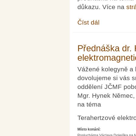
důkazu. Více na
str
Číst dál
Seminář Mirka Rokyty
Přednáška dr.
elektromagnetic
Vážené kolegyně a 
dovolujeme si vás s
oddělení JČMF pobo
Mgr. Hynek Němec, 
na téma
Terahertzové elektro
Místo konání:
Posluchárna Václava Dolejška na Mat