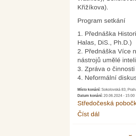
Křižíkova).
Program setkání
1. Přednáška Histori
Halas, DiS., Ph.D.)
2. Přednáška Více 
nástrojů umělé inte
3. Zpráva o činnost
4. Neformální disku
Místo konání:
Sokolovská 83, Praha
Datum konání:
20.06.2024 - 15:00
Středočeská poboč
Číst dál
Členská schůze Stře