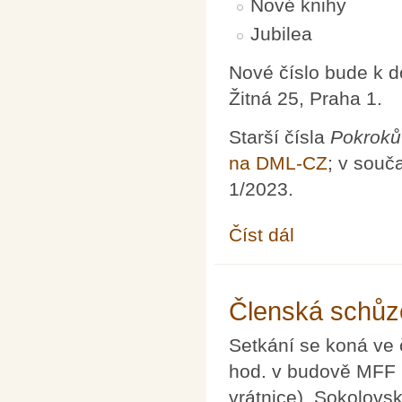
Nové knihy
Jubilea
Nové číslo bude k 
Žitná 25, Praha 1.
Starší čísla
Pokroků
na DML-CZ
; v souč
1/2023.
Číst dál
Pokroky matematiky, f
Členská schůz
Setkání se koná ve 
hod. v budově MFF 
vrátnice), Sokolovsk