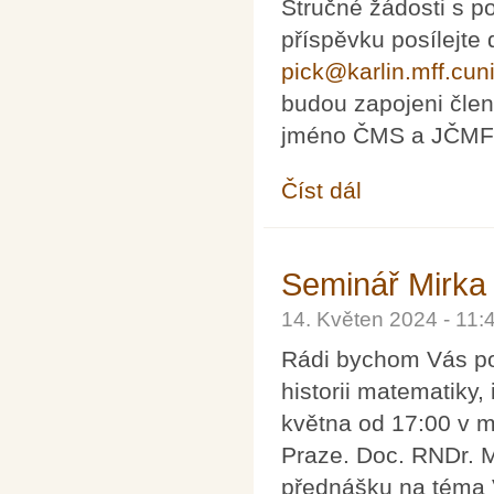
Stručné žádosti s 
příspěvku posílejte
pick@karlin.mff.cun
budou zapojeni čle
jméno ČMS a JČMF 
Číst dál
Vyhlášení soutěže Č
Seminář Mirka
14. Květen 2024 - 11
Rádi bychom Vás po
historii matematiky,
května od 17:00 v m
Praze. Doc. RNDr. 
přednášku na téma 