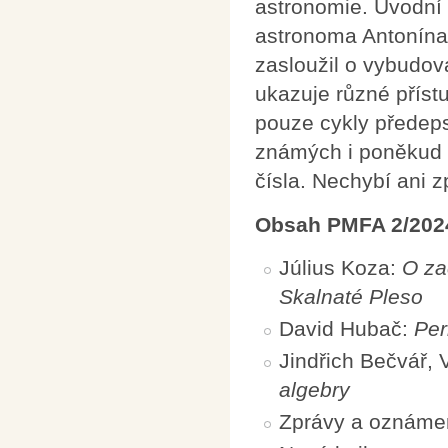
astronomie. Úvodní
astronoma Antonína
zasloužil o vybudov
ukazuje různé příst
pouze cykly předeps
známých i poněkud ex
čísla. Nechybí ani z
Obsah PMFA 2/202
Július Koza:
O za
Skalnaté Pleso
David Hubač:
Per
Jindřich Bečvář, 
algebry
Zprávy a oznáme