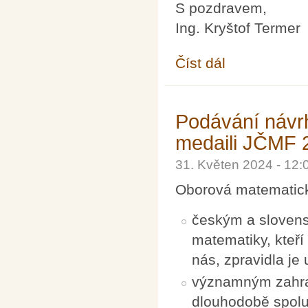
S pozdravem,
Ing. Kryštof Termer
Číst dál
Sekretariát JČMF - z
Podávání návr
medaili JČMF 
31. Květen 2024 - 12
Oborová matematic
českým a slovens
matematiky, kteří
nás, zpravidla je 
významným zahran
dlouhodobě spolup