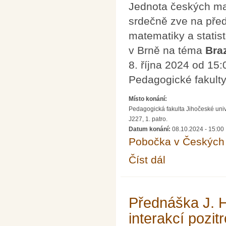
Jednota českých mat
srdečně zve na př
matematiky a statis
v Brně na téma
Braz
8. října 2024 od 15
Pedagogické fakult
Místo konání:
Pedagogická fakulta Jihočeské uni
J227, 1. patro.
Datum konání:
08.10.2024 - 15:00
Pobočka v Českých 
Číst dál
Brazilská čísla a prvoč
Přednáška J. H
interakcí pozi