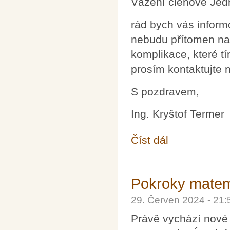
Vážení členové Jed
rád bych vás inform
nebudu přítomen na
komplikace, které t
prosím kontaktujte 
S pozdravem,
Ing. Kryštof Termer
Číst dál
Sekretariát JČMF - z
Pokroky matema
29. Červen 2024 - 21
Právě vychází nové 