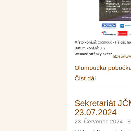
Místo konání:
Olomouc - Hejčín, h
Datum konání:
8. 9.
Webové stránky akce:
https://ww
Olomoucká pobočk
Číst dál
Běh s Klokanem 2024
Sekretariát J
23.07.2024
23. Červenec 2024 - 