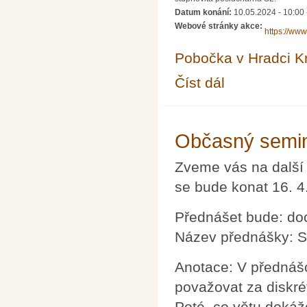
Datum konání:
10.05.2024 - 10:00
Webové stránky akce:
https://www
Pobočka v Hradci K
Číst dál
Ani jeden matematick
Občasný semin
Zveme vás na další
se bude konat 16. 4
Přednášet bude: doc.
Název přednášky: S
Anotace: V přednášc
považovat za diskré
Poté, co větu doká