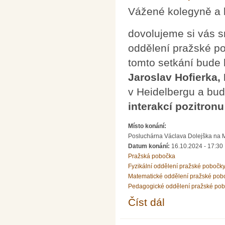
Vážené kolegyně a 
dovolujeme si vás s
oddělení pražské p
tomto setkání bude
Jaroslav Hofierka,
v Heidelbergu a bu
interakcí pozitron
Místo konání:
Posluchárna Václava Dolejška na Mat
Datum konání:
16.10.2024 - 17:30
Pražská pobočka
Fyzikální oddělení pražské pobočk
Matematické oddělení pražské pob
Pedagogické oddělení pražské po
Číst dál
Přednáška J. Hofierky