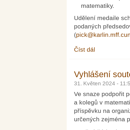
matematiky.
Udělení medaile sc
podaných předsedov
(
pick@karlin.mff.cun
Číst dál
Podávání návrhů na 
Vyhlášení sou
31. Květen 2024 - 11
Ve snaze podpořit p
a kolegů v matemat
příspěvku na organi
určených zejména pr