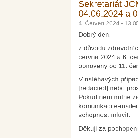
Sekretariát J
04.06.2024 a 
4. Červen 2024 - 13:
Dobrý den,
z důvodu zdravotníc
června 2024 a 6. č
obnoveny od 11. če
V naléhavých případ
[redacted] nebo pro
Pokud není nutné zál
komunikaci e-mail
schopnost mluvit.
Děkuji za pochopení