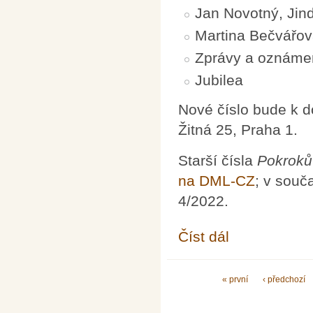
Jan Novotný, Jin
Martina Bečvářov
Zprávy a oznáme
Jubilea
Nové číslo bude k 
Žitná 25, Praha 1.
Starší čísla
Pokroků
na DML-CZ
; v souč
4/2022.
Číst dál
Pokroky matematiky, f
Stránky
« první
‹ předchozí