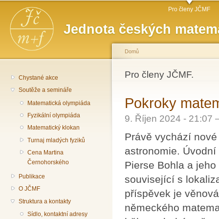
Hlavní menu
Př
Pro členy JČMF
hl
Jednota českých matema
o
Domů
Jste zde
Pro členy JČMF.
Chystané akce
Soutěže a semináře
Pokroky matema
Matematická olympiáda
Fyzikální olympiáda
9. Říjen 2024 - 21:07
Matematický klokan
Právě vychází nové 
Turnaj mladých fyziků
astronomie. Úvodní 
Cena Martina
Černohorského
Pierse Bohla a jeho
Publikace
související s lokal
O JČMF
příspěvek je věnov
Struktura a kontakty
německého matemati
Sídlo, kontaktní adresy