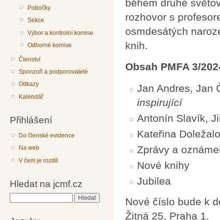
během druhé světové
Pobočky
rozhovor s profesor
Sekce
osmdesátých narozen
Výbor a kontrolní komise
knih.
Odborné komise
Členství
Obsah PMFA 3/202
Sponzoři a podporovatelé
Odkazy
Jan Andres, Jan 
Kalendář
inspirující
Antonín Slavík, Ji
Přihlášení
Kateřina Doležal
Do členské evidence
Zprávy a oznáme
Na web
V čem je rozdíl
Nové knihy
Jubilea
Hledat na jcmf.cz
Hledat
Nové číslo bude k 
Žitná 25, Praha 1.