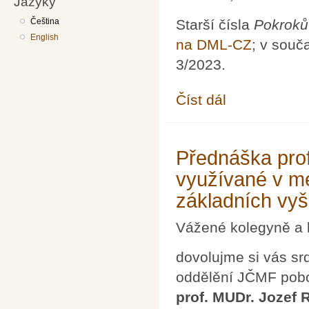
Jazyky
Čeština
Starší čísla
Pokroků
English
na DML-CZ
; v souč
3/2023.
Číst dál
Pokroky matematiky, f
Přednáška prof
využívané v me
základních vy
Vážené kolegyně a 
dovolujme si vás sr
oddělění JČMF pobo
prof. MUDr. Jozef 