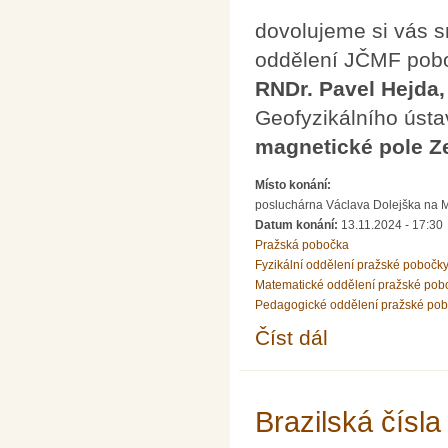
dovolujeme si vás s
oddělení JČMF pobo
RNDr. Pavel Hejda,
Geofyzikálního úst
magnetické pole 
Místo konání:
posluchárna Václava Dolejška na Mat
Datum konání:
13.11.2024 - 17:30
Pražská pobočka
Fyzikální oddělení pražské pobočk
Matematické oddělení pražské pob
Pedagogické oddělení pražské po
Číst dál
Přednáška P.Hejdy a 
Brazilská čísla