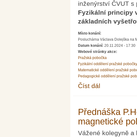
inženýrství ČVUT s
Fyzikální principy
základních vyšetř
Místo konání:
Posluchárna Václava Dolejška na Mat
Datum konání:
20.11.2024 - 17:30
Webové stránky akce:
Pražská pobočka
Fyzikální oddělení pražské pobočk
Matematické oddělení pražské pob
Pedagogické oddělení pražské po
Číst dál
Přednáška prof. Rosin
metodách oka
Přednáška P.He
magnetické po
Vážené kolegyně a 