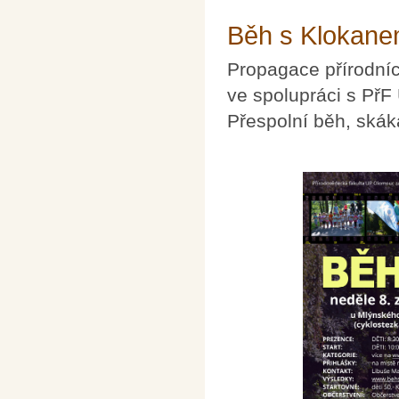
Běh s Klokane
Propagace přírodníc
ve spolupráci s PřF
Přespolní běh, skáká