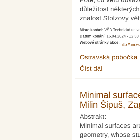
důležitost některýc
znalost Stolzovy vět
Místo konání:
VŠB-Technická unive
Datum konání:
16.04.2024 - 12:30
Webové stránky akce:
http://am.v
Ostravská pobočka
Číst dál
Občasný seminář z m
Minimal surfac
Milin Šipuš, Za
Abstrakt:
Minimal surfaces are
geometry, whose stu