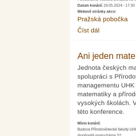
Datum konání:
29.05.2024 - 17:30
Webové stránky akce:
Pražská pobočka
Číst dál
Přednáška dr. Hynka N
Ani jeden mate
Jednota českých ma
spolupráci s Přírod
managementu UHK po
matematiky a příro
vysokých školách. V
této konference.
Místo konání:
Budova Přírodovědecké fakulty UHK
stupňovitá posluchárna S2.