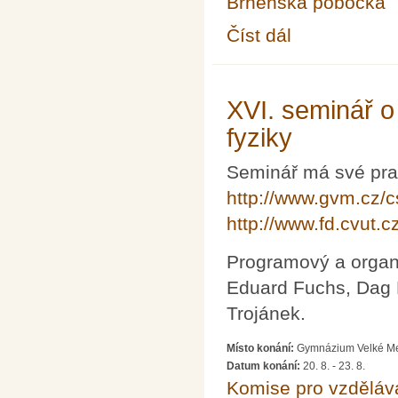
Brněnská pobočka
Číst dál
Zimní škola z historie
XVI. seminář o
fyziky
Seminář má své prav
http://www.gvm.cz/c
http://www.fd.cvut.
Programový a organi
Eduard Fuchs, Dag 
Trojánek.
Místo konání:
Gymnázium Velké Mez
Datum konání:
20. 8.
-
23. 8.
Komise pro vzdělává