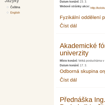
Jazyky
Datum konání:
23. 3.
Webové stránky akce:
Čeština
http://kolokv
English
Fyzikální oddělení 
Číst dál
Prednaska Vaclav Bar
Fukusime"
Akademické fó
univerzity
Místo konání:
Velká posluchárna v 
Datum konání:
17. 3.
Odborná skupina o
Číst dál
Akademické fórum XIX
Přednáška Ing