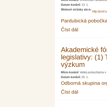
Místo konání:
Univerzita Pardubice
Datum konání:
13. 1.
Webové stránky akce:
http://jcmf.
Pardubická pobočk
Číst dál
Přednáška Karla Katov
Akademické fór
legislativy: (1
výzkum
Místo konání:
Velká posluchárna v 
Datum konání:
20. 1.
Odborná skupina o
Číst dál
Akademické fórum XVII: