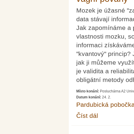
Mozek je úžasné "za
data stávají inform
Jak zapomínáme a p
vlastnosti mozku, so
informaci získáváme
"kvantový" princip?
jak ji můžeme využít
je validita a reliabi
obligátní metody od
Místo konání:
Posluchárna A2 Unive
Datum konání:
24. 2.
Pardubická pobočk
Číst dál
Přednáška Zdeňka Půl