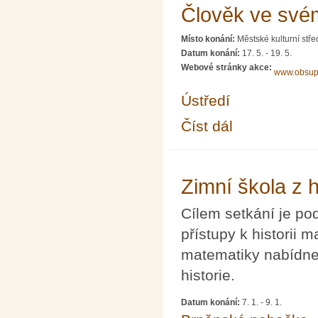
Člověk ve své
Místo konání:
Městské kulturní stře
Datum konání:
17. 5.
-
19. 5.
Webové stránky akce:
www.obsup
Ústředí
Číst dál
Člověk ve svém poze
Zimní škola z 
Cílem setkání je po
přístupy k historii 
matematiky nabídne p
historie.
Datum konání:
7. 1.
-
9. 1.