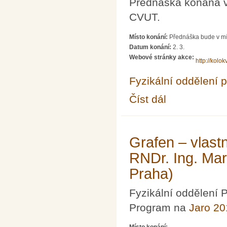
Prednaska konana v 
CVUT.
Místo konání:
Přednáška bude v mí
Datum konání:
2. 3.
Webové stránky akce:
http://kolokv
Fyzikální oddělení 
Číst dál
Prednaska prof. RNDr.
Grafen – vlast
RNDr. Ing. Ma
Praha)
Fyzikální oddělení
Program na
Jaro 20