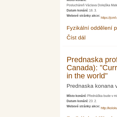
Místo konání:
Poslucháreň Václava Dolejška Matema
Datum konání:
16. 3.
Webové stránky akce:
https://jcm
Fyzikální oddělení 
Číst dál
Grafen – vlastnosti a
Prednaska prof.
Canada): "Curr
in the world"
Prednaska konana v 
Místo konání:
Přednáška bude v mí
Datum konání:
23. 2.
Webové stránky akce:
http://kolokv