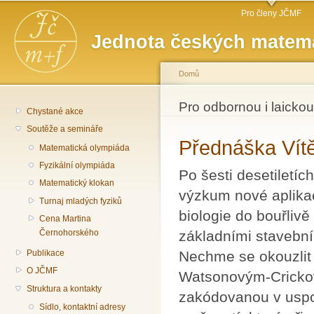
Hlavní menu
Př
Pro členy JČMF
hl
Jednota českých matema
o
Domů
Jste zde
Pro odbornou i laickou
Chystané akce
Soutěže a semináře
Přednáška Vítě
Matematická olympiáda
Fyzikální olympiáda
Po šesti desetiletíc
Matematický klokan
výzkum nové aplika
Turnaj mladých fyziků
biologie do bouřliv
Cena Martina
základními stavební
Černohorského
Nechme se okouzlit 
Publikace
O JČMF
Watsonovým-Crickov
Struktura a kontakty
zakódovanou v uspo
Sídlo, kontaktní adresy