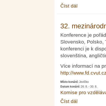
Číst dál
XVI. seminář o filosof
32. mezinárodn
Konference je pořád
Slovensko, Polsko, T
konferenci je k disp
slovenština, angličti
Více informací na p
http://www.fd.cvut.
Místo konání:
Jevíčko
Datum konání:
26. 8.
-
30. 8.
Komise pro vzdělává
Číst dál
32. mezinárodní konfe