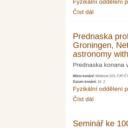
Fyzikální oddělení 
Číst dál
Prednaska prof. Igor P
Prednaska prof
Groningen, Net
astronomy wit
Prednaska konana v 
Místo konání:
Místnost 103, FJFI Č
Datum konání:
16. 2.
Fyzikální oddělení 
Číst dál
Prednaska prof. Herbe
ANTARES Deep-Sea T
Seminář ke 100