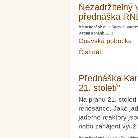
Nezadržitelný 
přednáška RNDr
Místo konání:
Aula Slezské univerz
Datum konání:
12. 1.
Opavská pobočka
Číst dál
Nezadržitelný vzestup
Přednáška Kar
21. století"
Na prahu 21. století
renesance. Jaké jad
jaderné reaktory jso
nebo zahájení využ