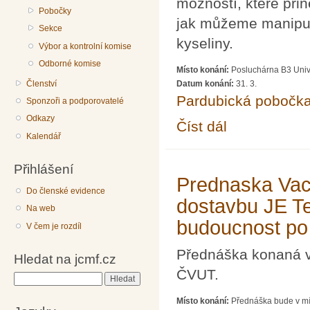
možností, které při
Pobočky
jak můžeme manipul
Sekce
kyseliny.
Výbor a kontrolní komise
Odborné komise
Místo konání:
Posluchárna B3 Univ
Členství
Datum konání:
31. 3.
Pardubická pobočk
Sponzoři a podporovatelé
Odkazy
Číst dál
Přednáška Vítězslava
Kalendář
Přihlášení
Prednaska Vac
Do členské evidence
dostavbu JE Te
Na web
budoucnost po
V čem je rozdíl
Přednáška konaná v 
Hledat na jcmf.cz
ČVUT.
Hledat
Místo konání:
Přednáška bude v mí