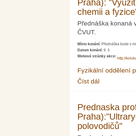
Praha): "Využit
chemii a fyzice
Přednáška konaná v 
ČVUT.
Místo konání:
Přednáška bude v mí
Datum konání:
9. 3.
Webové stránky akce:
http://kolokv
Fyzikální oddělení 
Číst dál
Přednáška Ing. Libor 
Prednaska pro
Praha):"Ultrar
polovodičů"