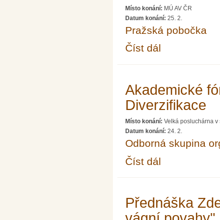
Místo konání:
MÚ AV ČR
Datum konání:
25. 2.
Pražská pobočka
Číst dál
Seminář ke 100. výroč
Akademické fór
Diverzifikace
Místo konání:
Velká posluchárna v 
Datum konání:
24. 2.
Odborná skupina o
Číst dál
Akademické fórum XVIII
Přednáška Zde
vágní povahy"