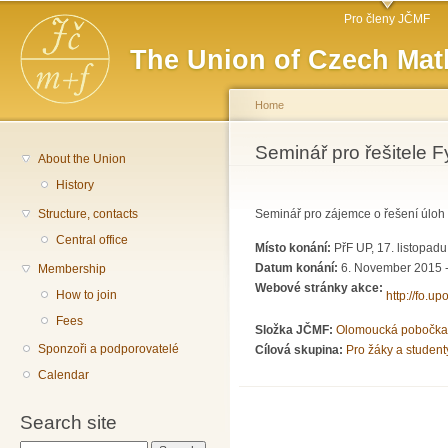
Main menu
Sk
Pro členy JČMF
ma
The Union of Czech Mat
co
Home
You are here
Seminář pro řešitele F
About the Union
History
Structure, contacts
Seminář pro zájemce o řešení úloh 
Central office
Místo konání:
PřF UP, 17. listopad
Datum konání:
6. November 2015 
Membership
Webové stránky akce:
How to join
http://fo.upo
Fees
Složka JČMF:
Olomoucká pobočka
Sponzoři a podporovatelé
Cílová skupina:
Pro žáky a student
Calendar
Search site