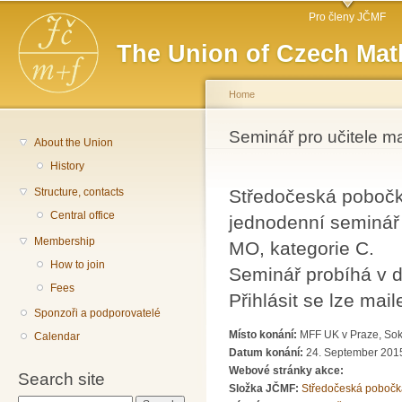
Main menu
Sk
Pro členy JČMF
ma
The Union of Czech Mat
co
Home
You are here
Seminář pro učitele m
About the Union
History
Structure, contacts
Středočeská pobočk
Central office
jednodenní seminář 
Membership
MO, kategorie C.
How to join
Seminář probíhá v d
Fees
Přihlásit se lze ma
Sponzoři a podporovatelé
Místo konání:
MFF UK v Praze, Soko
Calendar
Datum konání:
24. September 2015
Webové stránky akce:
Search site
Složka JČMF:
Středočeská pobočk