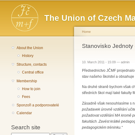
Main menu
The Union of Czech Ma
Home
You are here
Stanovisko Jednoty 
About the Union
History
10. March 2011 - 15:09 —
admin
Structure, contacts
Předsednictvo JČMF projednalo 
Central office
stav našeho školství a obsahuje 
Membership
Na druhé straně bychom však chtě
How to join
středních škol mají také fakulty 
Fees
Zásadně však nesouhlasíme s náv
Sponzoři a podporovatelé
požadavek úrovně vzdělání učit
Calendar
požadovat vzdělání MA kromě prv
fakultách. Zavést krátké pedago
Search site
pedagogickém tréninku.“