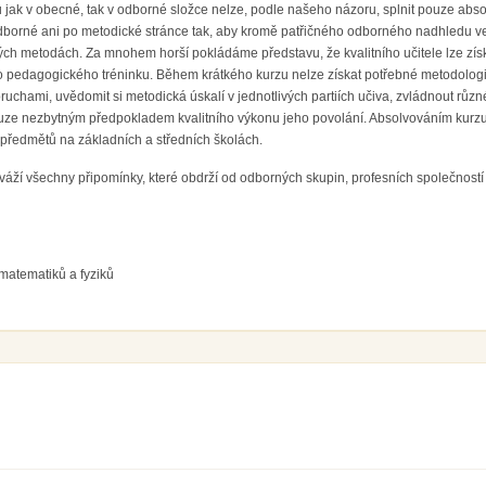
 jak v obecné, tak v odborné složce nelze, podle našeho názoru, splnit pouze absol
dborné ani po metodické stránce tak, aby kromě patřičného odborného nadhledu v
ých metodách. Za mnohem horší pokládáme představu, že kvalitního učitele lze zí
 pedagogického tréninku. Během krátkého kurzu nelze získat potřebné metodolog
oruchami, uvědomit si metodická úskalí v jednotlivých partiích učiva, zvládnout rů
ouze nezbytným předpokladem kvalitního výkonu jeho povolání. Absolvováním kurzu l
předmětů na základních a středních školách.
í všechny připomínky, které obdrží od odborných skupin, profesních společností i
matematiků a fyziků