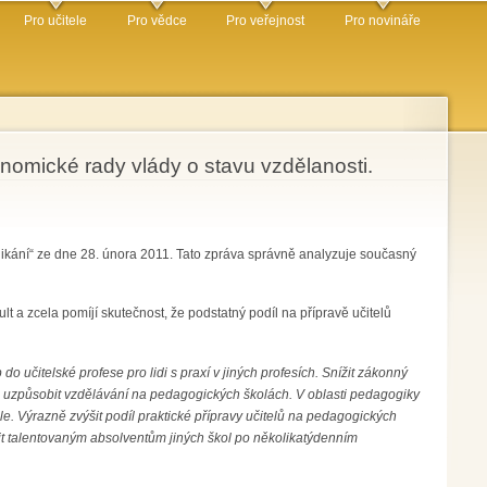
Pro učitele
Pro vědce
Pro veřejnost
Pro novináře
omické rady vlády o stavu vzdělanosti.
ání“ ze dne 28. února 2011. Tato zpráva správně analyzuje současný
 a zcela pomíjí skutečnost, že podstatný podíl na přípravě učitelů
 do učitelské profese pro lidi s praxí v jiných profesích. Snížit zákonný
 uzpůsobit vzdělávání na pedagogických školách. V oblasti pedagogiky
. Výrazně zvýšit podíl praktické přípravy učitelů na pedagogických
it talentovaným absolventům jiných škol po několikatýdenním