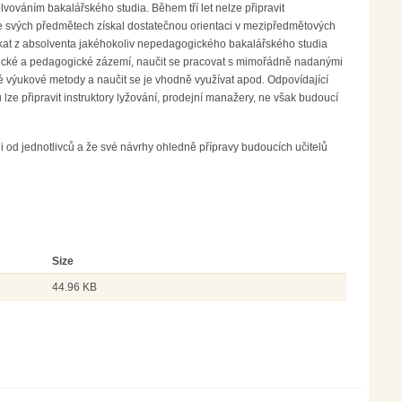
vováním bakalářského studia. Během tří let nelze připravit
e svých předmětech získal dostatečnou orientaci v mezipředmětových
skat z absolventa jakéhokoliv nepedagogického bakalářského studia
ické a pedagogické zázemí, naučit se pracovat s mimořádně nadanými
zné výukové metody a naučit se je vhodně využívat apod. Odpovídající
ze připravit instruktory lyžování, prodejní manažery, ne však budoucí
 od jednotlivců a že své návrhy ohledně přípravy budoucích učitelů
Size
44.96 KB