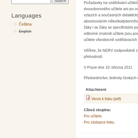
Search
Požadavky na vzdělávání učitelů
dvouoborového učitele ani po o
Languages
vztazích a současných didaktick
absolvováním několikatýdenního
Čeština
žáky i se žáky se specifickými p
English
odborné znalosti učitele jsou p
učitele všeobecně vzdělávacích 
Věříme, že NERV zodpovědně zváž
přehodnotí.
V Praze dne 10. března 2011
Předsednictvo Jednoty českých 
Attachment
Verze k tisku (pdf)
Cílová skupina:
Pro učitele.
Pro zástupce tisku.