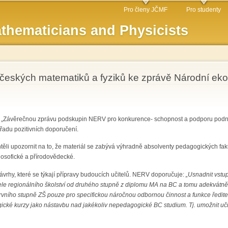
Skip to
Pro členy JČMF
Pro studenty
main
thematicians and Physicists
content
českých matematiků a fyziků ke zprávě Národní ekon
„Závěrečnou zprávu podskupin NERV pro konkurence- schopnost a podporu podnik
řadu pozitivních doporučení.
li upozornit na to, že materiál se zabývá výhradně absolventy pedagogických fakult
filosofické a přírodovědecké.
rhy, které se týkají přípravy budoucích učitelů. NERV doporučuje:
„Usnadnit vstup
ele regionálního školství od druhého stupně z diplomu MA na BC a tomu adekvátně
ního stupně ZŠ pouze pro specifickou náročnou odbornou činnost a funkce ředitele
gické kurzy jako nástavbu nad jakékoliv nepedagogické BC studium. Tj. umožnit uč