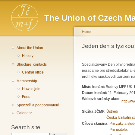
Main menu
The Union of Czech Ma
Home
You are here
Jeden den s fyziko
About the Union
History
Structure, contacts
Specializovaný Den plný přednáš
pořádáme pro středoškoláky a je
Central office
prohlídku špičkových zařízení n
Membership
Místo konání:
Budovy MFF UK: K
How to join
Datum konání:
11. February 20
Fees
Webové stránky akce:
http://w
Sponzoři a podporovatelé
Složka JČMF:
Ústředí
Calendar
Česká fyzikální s
Cílová skupina:
Pro žáky a stud
Search site
Pro učitele.