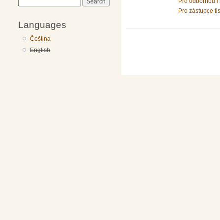
Pro odbornou i 
Search
Pro zástupce ti
Languages
Čeština
English