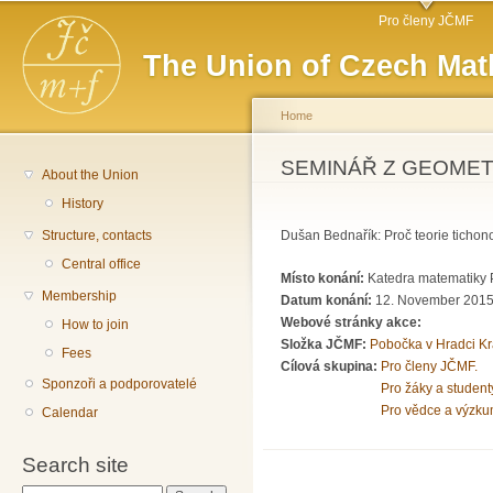
Main menu
Sk
Pro členy JČMF
ma
The Union of Czech Mat
co
Home
You are here
SEMINÁŘ Z GEOMET
About the Union
History
Structure, contacts
Dušan Bednařík: Proč teorie tichon
Central office
Místo konání:
Katedra matematiky P
Membership
Datum konání:
12. November 2015
Webové stránky akce:
How to join
Složka JČMF:
Pobočka v Hradci Kr
Fees
Cílová skupina:
Pro členy JČMF.
Sponzoři a podporovatelé
Pro žáky a student
Pro vědce a výzku
Calendar
Search site