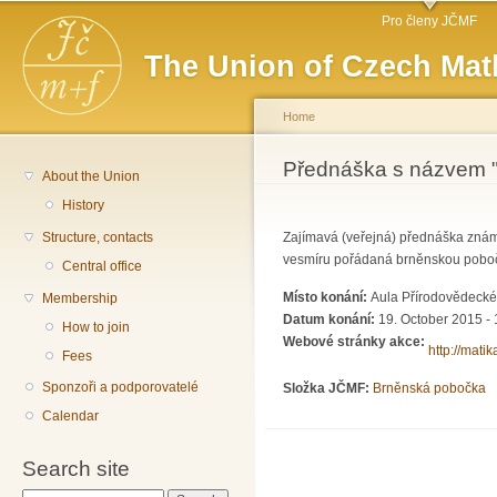
Main menu
Sk
Pro členy JČMF
ma
The Union of Czech Mat
co
Home
You are here
Přednáška s názvem
About the Union
History
Structure, contacts
Zajímavá (veřejná) přednáška známé
vesmíru pořádaná brněnskou pobo
Central office
Místo konání:
Aula Přírodovědecké f
Membership
Datum konání:
19. October 2015 - 
How to join
Webové stránky akce:
http://mati
Fees
Sponzoři a podporovatelé
Složka JČMF:
Brněnská pobočka
Calendar
Search site