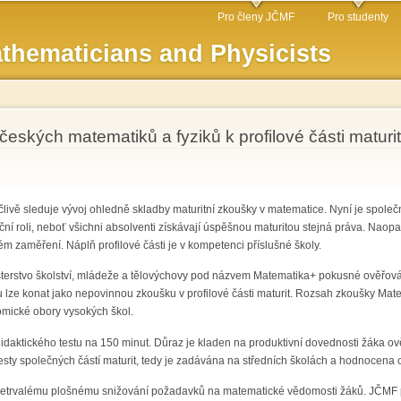
Skip to
Pro členy JČMF
Pro studenty
main
thematicians and Physicists
content
českých matematiků a fyziků k profilové části matur
ivě sleduje vývoj ohledně skladby maturitní zkoušky v matematice. Nyní je společ
fikační roli, neboť všichni absolventi získávají úspěšnou maturitou stejná práva. Nao
ném zaměření. Náplň profilové části je v kompetenci příslušné školy.
isterstvo školství, mládeže a tělovýchovy pod názvem Matematika+ pokusné ověřov
u lze konat jako nepovinnou zkoušku v profilové části maturit. Rozsah zkoušky M
omické obory vysokých škol.
idaktického testu na 150 minut. Důraz je kladen na produktivní dovednosti žáka o
esty společných částí maturit, tedy je zadávána na středních školách a hodnocena 
etrvalému plošnému snižování požadavků na matematické vědomosti žáků. JČMF po