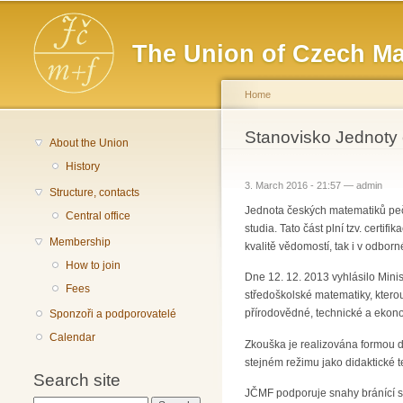
Main menu
The Union of Czech Ma
Home
You are here
Stanovisko Jednoty 
About the Union
History
3. March 2016 - 21:57 —
admin
Structure, contacts
Jednota českých matematiků pečl
Central office
studia. Tato část plní tzv. certi
Membership
kvalitě vědomostí, tak i v odbor
How to join
Dne 12. 12. 2013 vyhlásilo Min
Fees
středoškolské matematiky, ktero
přírodovědné, technické a ekon
Sponzoři a podporovatelé
Calendar
Zkouška je realizována formou d
stejném režimu jako didaktické t
Search site
JČMF podporuje snahy bránící s