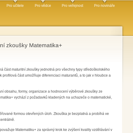
Pro učitele
Pro vědce
Pro veřejnost
Pro novináře
itní zkoušky Matematika+
ná část maturitní zkoušky jednotná pro všechny typy středoškolského
pak profilová část umožňuje diferenciaci maturantů, a to jak v hloubce a
ání obsahu, formy, organizace a hodnocení výběrové zkoušky ze
atematika+ vychází z požadavků kladených na uchazeče o matematické,
věřované formou otevřených úloh. Zkouška je bezplatná a probíhá ve
centrálně.
važuje Matematiku+ za správný krok ke zvýšení kvality vzdělávání v