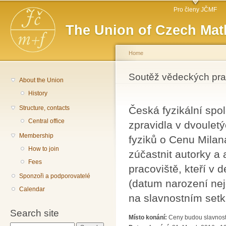
Main menu
Sk
Pro členy JČMF
ma
The Union of Czech Mat
co
Home
You are here
Soutěž vědeckých pra
About the Union
History
Structure, contacts
Česká fyzikální sp
Central office
zpravidla v dvoulet
Membership
fyziků o Cenu Mila
How to join
zúčastnit autorky a 
Fees
pracoviště, kteří v d
Sponzoři a podporovatelé
(datum narození nej
Calendar
na slavnostním setk
Search site
Místo konání:
Ceny budou slavnost