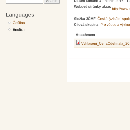
Datum konání:
31. March 2016 - 1
Search
Webové stránky akce:
http://www-
Languages
Složka JČMF:
Česká fyzikální spol
Čeština
Cílová skupina:
Pro vědce a výzku
English
Attachment
Vyhlaseni_CenaOdehnala_201