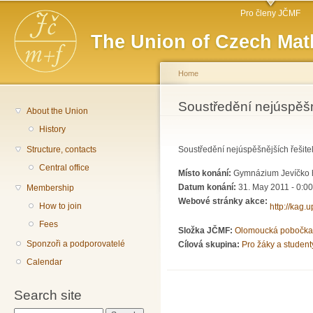
Main menu
Sk
Pro členy JČMF
ma
The Union of Czech Mat
co
Home
You are here
Soustředění nejúspěšn
About the Union
History
Structure, contacts
Soustředění nejúspěšnějších řešit
Central office
Místo konání:
Gymnázium Jevíčko h
Datum konání:
31. May 2011 - 0:00
Membership
Webové stránky akce:
How to join
http://kag.u
Fees
Složka JČMF:
Olomoucká pobočka
Sponzoři a podporovatelé
Cílová skupina:
Pro žáky a student
Calendar
Search site