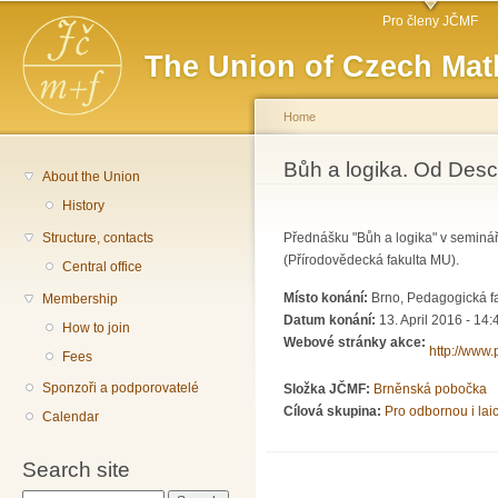
Main menu
Sk
Pro členy JČMF
ma
The Union of Czech Mat
co
Home
You are here
Bůh a logika. Od Desc
About the Union
History
Structure, contacts
Přednášku "Bůh a logika" v seminář
(Přírodovědecká fakulta MU).
Central office
Místo konání:
Brno, Pedagogická fa
Membership
Datum konání:
13. April 2016 - 14:
How to join
Webové stránky akce:
http://www
Fees
Sponzoři a podporovatelé
Složka JČMF:
Brněnská pobočka
Cílová skupina:
Pro odbornou i lai
Calendar
Search site