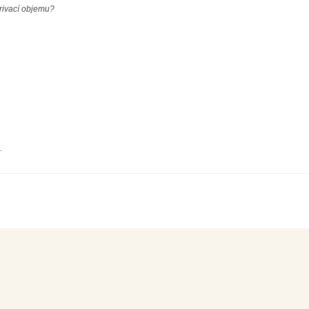
rivací objemu?
.