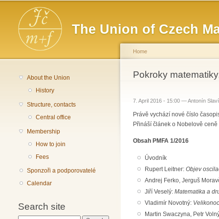
Main menu
The Union of Czech Ma
Home
You are here
Pokroky matematiky,
About the Union
History
7. April 2016 - 15:00 —
Antonín Slav
Structure, contacts
Právě vychází nové číslo časop
Central office
Přináší článek o Nobelově ceně 
Membership
Obsah PMFA 1/2016
How to join
Fees
Úvodník
Rupert Leitner:
Objev oscila
Sponzoři a podporovatelé
Andrej Ferko, Jerguš Morav
Calendar
Jiří Veselý:
Matematika a dr
Vladimír Novotný:
Velikonoc
Search site
Martin Swaczyna, Petr Voln