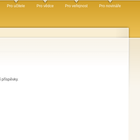
Pro učitele
Pro vědce
Pro veřejnost
Pro novináře
 příspěvky.