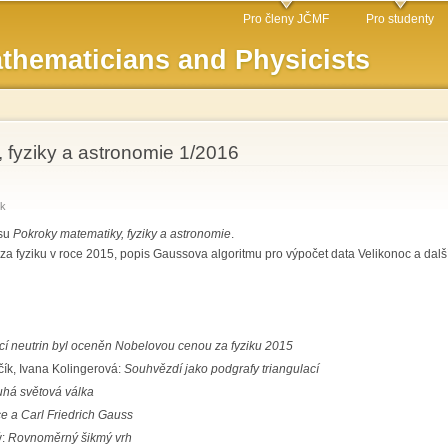
Skip to
Pro členy JČMF
Pro studenty
main
thematicians and Physicists
content
 fyziky a astronomie 1/2016
ík
isu
Pokroky matematiky, fyziky a astronomie
.
za fyziku v roce 2015, popis Gaussova algoritmu pro výpočet data Velikonoc a další
cí neutrin byl oceněn Nobelovou cenou za fyziku 2015
čík, Ivana Kolingerová:
Souhvězdí jako podgrafy triangulací
uhá světová válka
e a Carl Friedrich Gauss
ý:
Rovnoměrný šikmý vrh