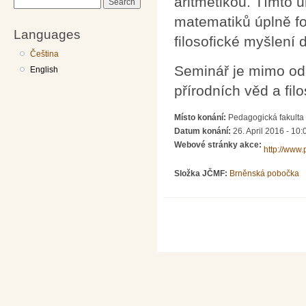
aritmetikou. Tímto u
Search
matematiků úplně fo
Languages
filosofické myšlení 
Čeština
Seminář je mimo od
English
přírodních věd a fi
Místo konání:
Pedagogická fakulta 
Datum konání:
26. April 2016 - 10:
Webové stránky akce:
http://www.
Složka JČMF:
Brněnská pobočka