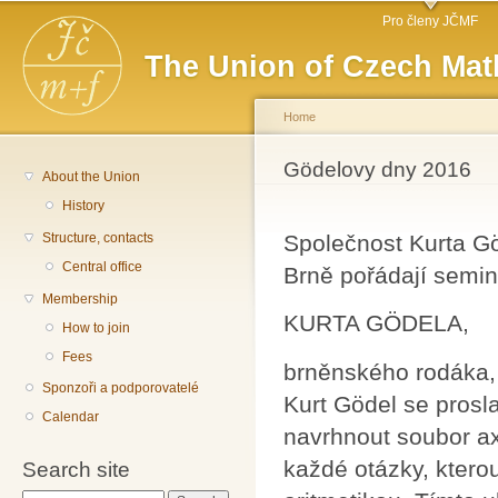
Main menu
Sk
Pro členy JČMF
ma
The Union of Czech Mat
co
Home
You are here
Gödelovy dny 2016
About the Union
History
Structure, contacts
Společnost Kurta G
Central office
Brně pořádají seminá
Membership
KURTA GÖDELA,
How to join
Fees
brněnského rodáka,
Sponzoři a podporovatelé
Kurt Gödel se prosl
Calendar
navrhnout soubor ax
každé otázky, kterou
Search site