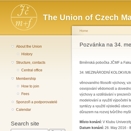
Main menu
The Union of Czech Ma
Home
You are here
Pozvánka na 34. me
About the Union
History
Structure, contacts
Brněnská pobočka JČMF a Fakult
Central office
34. MEZINÁRODNÍ KOLOKVIUM o 
Membership
věnovaného filosofii výchovy, vz
How to join
osvojování vědomostí a dovednos
Fees
výchovy a vzdělávání v prezenčn
modelování a využití výpočetní 
Sponzoři a podporovatelé
syntézy a využití výsledků obec
Calendar
důrazem na rozvoj tvůrčího myšl
Místo konání:
V Klubu Univerzi
Search site
Datum konání:
26. May 2016 - 