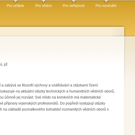
Pro učitele
Pro vědce
Pro veřejnost
Pro novináře
, již
 a zabývá se filozofií výchovy a vzdělávání a otázkami řízení
oukazuje na aktuální otázky technických a humanitních vědních oborů,
u účinně jej rozvíjet. Své místo na kolokviích má matematické
é přípravy vojenských profesionálů. Do popředí vystupují otázky
ých na základě poznatkového bohatství rozmanitých vědních oborů s