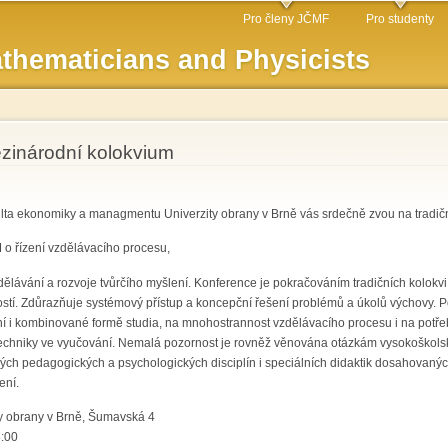
Skip to
Pro členy JČMF
Pro studenty
main
thematicians and Physicists
content
zinárodní kolokvium
a ekonomiky a managmentu Univerzity obrany v Brně vás srdečně zvou na tradiční
řízení vzdělávacího procesu,
dělávání a rozvoje tvůrčího myšlení. Konference je pokračováním tradičních kolokvií
tí. Zdůrazňuje systémový přístup a koncepční řešení problémů a úkolů výchovy. P
í i kombinované formě studia, na mnohostrannost vzdělávacího procesu i na potřeb
techniky ve vyučování. Nemalá pozornost je rovněž věnována otázkám vysokoškolsk
ných pedagogických a psychologických disciplín i speciálních didaktik dosahovan
ení.
ty obrany v Brně, Šumavská 4
8:00