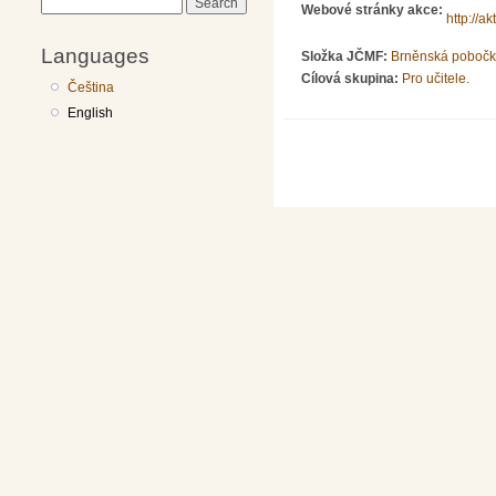
Search
Webové stránky akce:
http://a
Languages
Složka JČMF:
Brněnská poboč
Cílová skupina:
Pro učitele.
Čeština
English