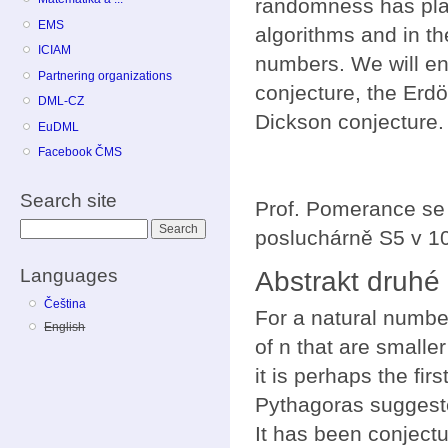
randomness has play
EMS
algorithms and in th
ICIAM
numbers. We will end
Partnering organizations
conjecture, the Erd
DML-CZ
Dickson conjecture.
EuDML
Facebook ČMS
Search site
Prof. Pomerance se 
Search
posluchárně S5 v 1
Languages
Abstrakt druhé
Čeština
For a natural number
English
of n that are small
it is perhaps the fir
Pythagoras suggeste
It has been conjectu