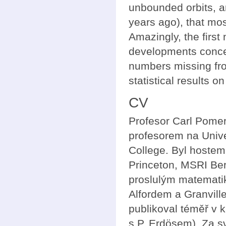
unbounded orbits, an
years ago), that mo
Amazingly, the first
developments concer
numbers missing fr
statistical results o
CV
Profesor Carl Pome
profesorem na Unive
College. Byl hostem
Princeton, MSRI Ber
proslulým matemati
Alfordem a Granvil
publikoval téměř v 
s P. Erdösem). Za s