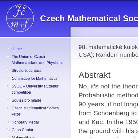
Sk
ma
Czech Mathematical Soc
co
98. matematické kolo
Home
USA): Random number
The Union of Czech
Mathematicians and Physicists
Structure, contact
Abstrakt
Committee for Mathematics
No, it's not the theo
SVOČ – University students'
competition
Probabilistic method
Soutěž pro mladé
90 years, if not long
Czech Mathematical Society
from Schoenberg to 
Prize
and Kac. In the 1950
Honorary Medal
the ground with his
Cena Cantor
Matematika a ...