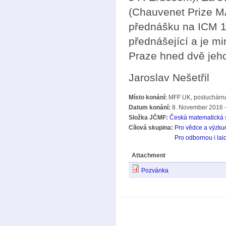
(Chauvenet Prize M
přednášku na ICM 1
přednášející a je m
Praze hned dvě jeho
Jaroslav Nešetřil
Místo konání:
MFF UK, posluchárna 
Datum konání:
8. November 2016 -
Složka JČMF:
Česká matematická 
Cílová skupina:
Pro vědce a výzku
Pro odbornou i lai
Attachment
Pozvánka