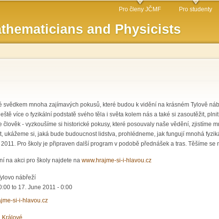
Skip to
Pro členy JČMF
Pro studenty
main
thematicians and Physicists
content
é svědkem mnoha zajímavých pokusů, které budou k vidění na krásném Tylově nábře
eště více o fyzikální podstatě svého těla i světa kolem nás a také si zasoutěžit, pln
lověk - vyzkoušíme si historické pokusy, které posouvaly naše vědění, zjistíme 
ovat, ukážeme si, jaká bude budoucnost lidstva, prohlédneme, jak fungují mnohá fyzik
 2011. Pro školy je připraven další program v podobě přednášek a tras. Těšíme se 
ení na akci pro školy najdete na
www.hrajme-si-i-hlavou.cz
ylovo nábřeží
0:00
to
17. June 2011 - 0:00
jme-si-i-hlavou.cz
 Králové