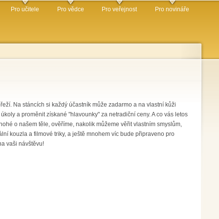
Pro učitele
Pro vědce
Pro veřejnost
Pro novináře
ží. Na stáncích si každý účastník může zadarmo a na vlastní kůži
it úkoly a proměnit získané "hlavounky" za netradiční ceny. A co vás letos
mnohé o našem těle, ověříme, nakolik můžeme věřit vlastním smyslům,
ální kouzla a filmové triky, a ještě mnohem víc bude připraveno pro
na vaši návštěvu!