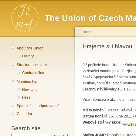
Main menu
The Union of Czech Ma
Home
You are here
Hrajeme si i hlavou
About the Union
History
Structure, contacts
Již počtvrté bude Hradec Králov
vyzkoušet mnoho pokusů, zjistit j
Central office
čeká? Spojovacím článkem bude č
Membership
zjistíme, co může létat či levit
všechny návštěvníky 16. a 17. 6.
How to join
Fees
Více informací o akci i o přihláš
Sponzoři a podporovatelé
Místo konání:
Hradec Králové, T
Calendar
Datum konání:
16. June 2011 - 
Webové stránky akce:
www.hra
Search site
Složka JČMF:
Pobočka v Hradci