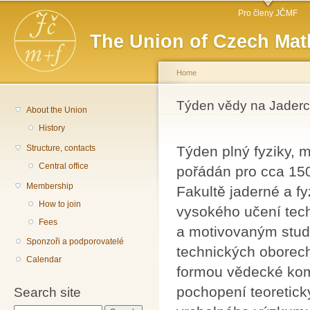
Main menu
Sk
Pro členy JČMF
ma
The Union of Czech Mat
co
Home
You are here
Týden vědy na Jader
About the Union
History
Structure, contacts
Týden plný fyziky, 
Central office
pořádán pro cca 150
Membership
Fakultě jaderné a fy
How to join
vysokého učení tec
Fees
a motivovaným stude
Sponzoři a podporovatelé
technických oborech
Calendar
formou vědecké kom
pochopení teoretick
Search site