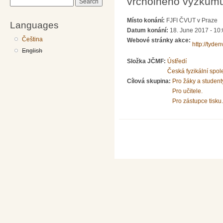
vrcholného výzkumu
Search
Místo konání:
FJFI ČVUT v Praze
Languages
Datum konání:
18. June 2017 - 10
Čeština
Webové stránky akce:
http://tydenv
English
Složka JČMF:
Ústředí
Česká fyzikální spol
Cílová skupina:
Pro žáky a student
Pro učitele.
Pro zástupce tisku.