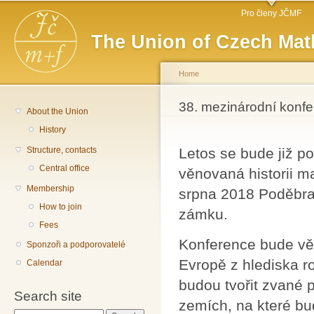
Main menu
Sk
Pro členy JČMF
ma
The Union of Czech Mat
co
Home
You are here
38. mezinárodní konfe
About the Union
History
Structure, contacts
Letos se bude již p
Central office
věnovaná historii ma
Membership
srpna 2018 Poděbra
How to join
zámku.
Fees
Konference bude v
Sponzoři a podporovatelé
Evropě z hlediska r
Calendar
budou tvořit zvané 
Search site
zemích, na které bu