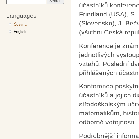
Search
účastníků konferenc
Friedland (USA), S.
Languages
(Slovensko), J. Bečv
Čeština
(všichni Česká repub
English
Konference je známa
jednotlivých vysto
vztahů. Poslední d
přihlášených účastn
Konference poskytne
účastníků a jejich 
středoškolským učit
matematikům, histo
odborné veřejnosti.
Podrobnější informa