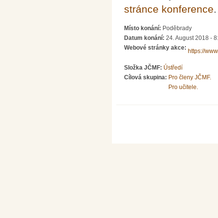
stránce konference
.
Místo konání:
Poděbrady
Datum konání:
24. August 2018 - 8
Webové stránky akce:
https://www
Složka JČMF:
Ústředí
Cílová skupina:
Pro členy JČMF.
Pro učitele.