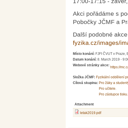
17:00-17:15 - závěr,
Akci pořádáme s p
Pobočky JČMF a Pr
Další podobné akce
fyzika.cz/images/i
Místo konání:
FJFI ČVUT v Praze, 
Datum konání:
8. March 2019 -
9:0
Webové stránky akce:
https://mc.c
Složka JČMF:
Fyzikální oddělení 
Cílová skupina:
Pro žáky a student
Pro učitele.
Pro zástupce tisku.
Attachment
letak2019.pdf