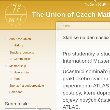
Main menu
Sk
Pro členy JČMF
ma
The Union of Czech Mat
co
Home
You are here
Staň se na den části
About the Union
History
Structure, contacts
Pro studentky a stu
Central office
International Master
Membership
Účastníci semináře
How to join
praktického cvičení
Fees
experimentu ATLAS 
Sponzoři a podporovatelé
postupy, které dopr
Calendar
objevy nových části
Search site
ATLAS.