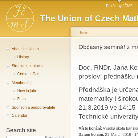
Main menu
Sk
Pro členy JČMF
ma
The Union of Czech Mat
co
Home
You are here
Občasný seminář z m
About the Union
History
Structure, contacts
Doc. RNDr. Jana Ko
Central office
prosloví přednášku 
Membership
Přednáška je určena
How to join
matematiky i široko
Fees
21.3.2019 ve 14:15 
Sponzoři a podporovatelé
Technické univerzit
Calendar
Místo konání:
Vysoká škola báňská 
Search site
Datum konání:
21. March 2019 - 1