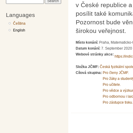
Search
v České republice 
posílit také komunik
Languages
Pozornost bude věno
Čeština
širokou veřejnost.
English
Místo konání:
Praha, Matematicko-fy
Datum konání:
7. September 2020 
Webové stránky akce:
https://indi
Složka JČMF:
Česká fyzikální spol
Cílová skupina:
Pro členy JČMF.
Pro žáky a student
Pro učitele.
Pro vědce a výzku
Pro odbornou i lai
Pro zástupce tisku.