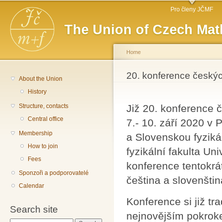
Main menu
Sk
Pro členy JČMF
ma
The Union of Czech Mat
co
Home
You are here
20. konference českýc
About the Union
History
Structure, contacts
Již 20. konference 
Central office
7.- 10. září 2020 v
Membership
a Slovenskou fyziká
How to join
fyzikální fakulta Un
Fees
konference tentokrá
Sponzoři a podporovatelé
čeština a slovenštin
Calendar
Konference si již tr
Search site
nejnovějším pokroke