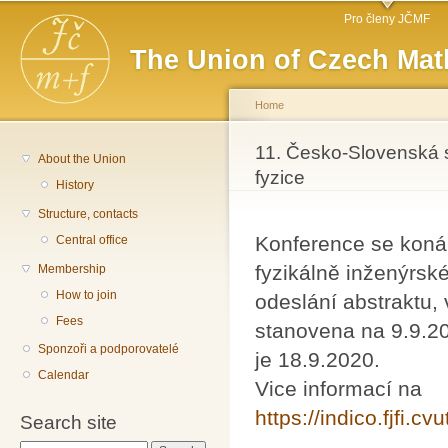
Main menu
Sk
Pro členy JČMF
ma
The Union of Czech Mat
co
Home
You are here
11. Česko-Slovenská
About the Union
fyzice
History
Structure, contacts
Konference se koná 
Central office
fyzikálně inženýrsk
Membership
How to join
odeslání abstraktu
Fees
stanovena na 9.9.20
Sponzoři a podporovatelé
je 18.9.2020.
Calendar
Vice informací na
https://indico.fjfi.cv
Search site