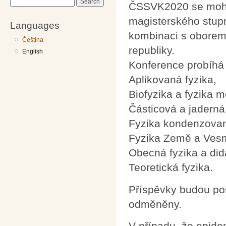
Search
ČSSVK2020 se mohou
magisterského stupn
Languages
kombinaci s oborem 
Čeština
republiky.
English
Konference probíhá 
Aplikovaná fyzika,
Biofyzika a fyzika 
Částicová a jaderná 
Fyzika kondenzovan
Fyzika Země a Vesm
Obecná fyzika a dida
Teoretická fyzika.
Příspěvky budou po
odměněny.
V případu, že epide