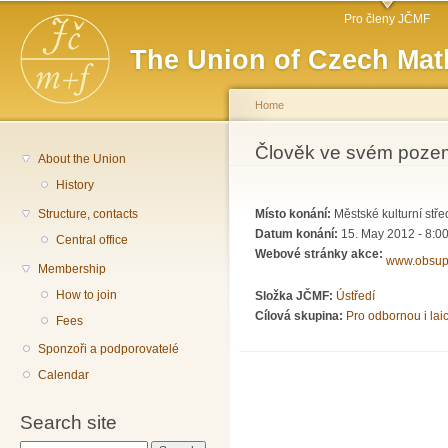
Main menu
Sk
Pro členy JČMF
ma
The Union of Czech Mat
co
Home
You are here
Člověk ve svém poze
About the Union
History
Structure, contacts
Místo konání:
Městské kulturní stře
Datum konání:
15. May 2012 - 8:0
Central office
Webové stránky akce:
www.obsup
Membership
How to join
Složka JČMF:
Ústředí
Cílová skupina:
Pro odbornou i lai
Fees
Sponzoři a podporovatelé
Calendar
Search site