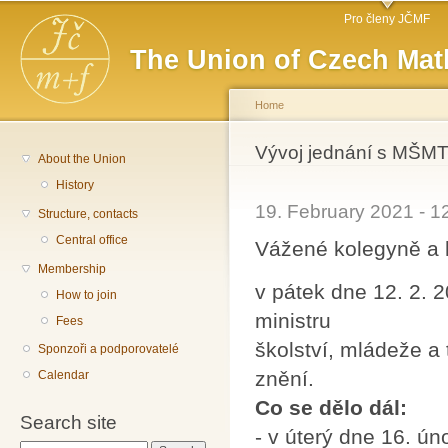
Main menu
Sk
Pro členy JČMF
ma
The Union of Czech Mat
co
Home
You are here
Vývoj jednání s MŠM
About the Union
History
19. February 2021 - 
Structure, contacts
Central office
Vážené kolegyně a 
Membership
v pátek dne 12. 2. 
How to join
ministru
Fees
školství, mládeže a
Sponzoři a podporovatelé
znění.
Calendar
Co se dělo dál:
Search site
- v úterý dne 16. ún