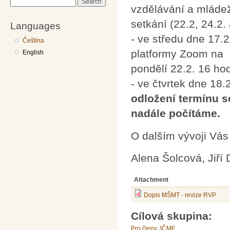
Search
vzdělávání a mládež
setkání (22.2, 24.2. 
Languages
- ve středu dne 17.2
Čeština
platformy Zoom na
English
pondělí 22.2. 16 ho
- ve čtvrtek dne 18
odložení termínu se
nadále počítáme.
O dalším vývoji Vás
Alena Šolcová, Jiří 
Attachment
Dopis MŠMT - revize RVP
Cílová skupina:
Pro členy JČMF.