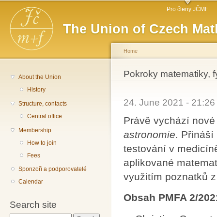
Main menu
Sk
Pro členy JČMF
ma
The Union of Czech Mat
co
Home
You are here
Pokroky matematiky, f
About the Union
History
24. June 2021 - 21:2
Structure, contacts
Central office
Právě vychází nové
Membership
astronomie
. Přináš
How to join
testování v medicíně
Fees
aplikované matemati
Sponzoři a podporovatelé
využitím poznatků z
Calendar
Obsah PMFA 2/202
Search site