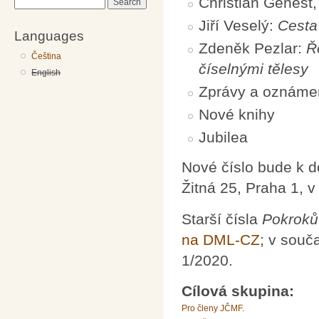
Christian Genest
Search
Jiří Veselý:
Cesta
Languages
Zdeněk Pezlar:
Ř
Čeština
číselnými tělesy
English
Zprávy a oznáme
Nové knihy
Jubilea
Nové číslo bude k 
Žitná 25, Praha 1, 
Starší čísla
Pokroků
na DML-CZ
; v souč
1/2020.
Cílová skupina:
Pro členy JČMF.