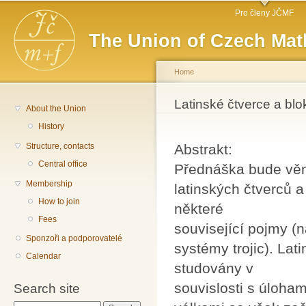
Main menu
Sk
Pro členy JČMF
ma
The Union of Czech Mat
co
Home
You are here
Latinské čtverce a bl
About the Union
History
Structure, contacts
Abstrakt:
Central office
Přednáška bude věno
Membership
latinských čtverců 
How to join
některé
Fees
související pojmy (n
Sponzoři a podporovatelé
systémy trojic). Lat
Calendar
studovány v
souvislosti s úloha
Search site