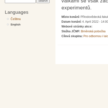
válkami se však zača
Search
experimentů.
Languages
Místo konání:
Přírodovědecká fakul
Čeština
Datum konání:
4. April 2022 - 14:0
English
Webové stránky akce:
Složka JČMF:
Brněnská pobočka
Cílová skupina:
Pro odbornou i lai