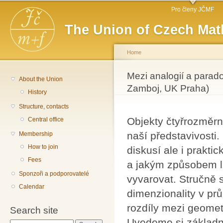
Main menu
Sk
Pro členy JČMF
ma
The Union of Czech Mat
co
Home
You are here
Mezi analogií a parad
About the Union
Zamboj, UK Praha)
History
Structure, contacts
Objekty čtyřrozměr
Central office
naší představivosti
Membership
How to join
diskusí ale i prakt
Fees
a jakým způsobem l
Sponzoři a podporovatelé
vyvarovat. Stručně 
Calendar
dimenzionality v p
rozdíly mezi geome
Search site
Uvedeme si základn