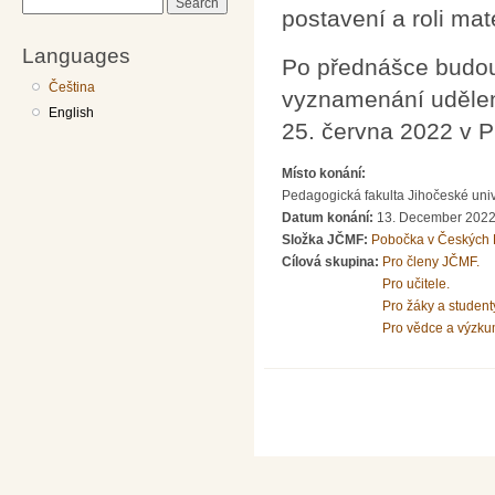
Search
postavení a roli mat
Languages
Po přednášce budou
Čeština
vyznamenání udělen
English
25. června 2022 v Pl
Místo konání:
Pedagogická fakulta Jihočeské uni
Datum konání:
13. December 2022
Složka JČMF:
Pobočka v Českých 
Cílová skupina:
Pro členy JČMF.
Pro učitele.
Pro žáky a student
Pro vědce a výzku