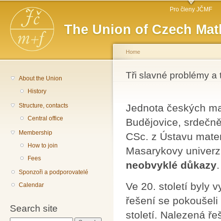
Main menu
Sk
Pro členy JČMF
ma
The Union of Czech Mat
co
Home
You are here
Tři slavné problémy a 
About the Union
History
Structure, contacts
Jednota českých ma
Central office
Budějovice, srdečn
Membership
CSc. z Ústavu matem
How to join
Masarykovy univerz
Fees
neobvyklé důkazy
.
Sponzoři a podporovatelé
Ve 20. století byly 
Calendar
řešení se pokoušeli
Search site
století. Nalezená ře