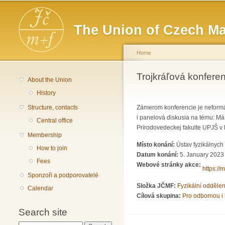
Main menu
The Union of Czech Ma
Home
You are here
Trojkráľová konfere
About the Union
History
Structure, contacts
Zámerom konferencie je neformál
i panelová diskusia na tému: Má
Central office
Prírodovedeckej fakulte UPJŠ v 
Membership
Místo konání:
Ústav fyzikálnych
How to join
Datum konání:
5. January 2023 
Fees
Webové stránky akce:
https:/
Sponzoři a podporovatelé
Složka JČMF:
Fyzikální odděle
Calendar
Cílová skupina:
Pro odbornou i 
Search site