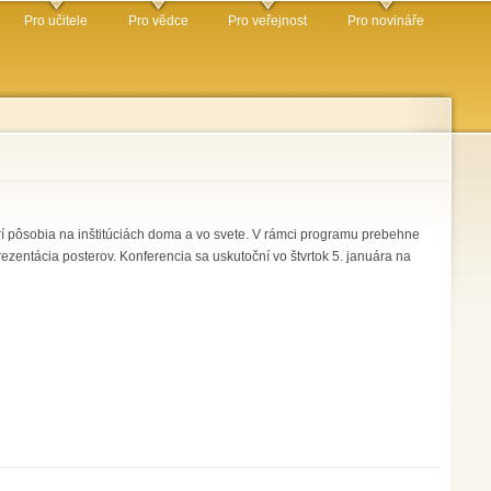
Pro učitele
Pro vědce
Pro veřejnost
Pro novináře
rí pôsobia na inštitúciách doma a vo svete. V rámci programu prebehne
zentácia posterov. Konferencia sa uskutoční vo štvrtok 5. januára na