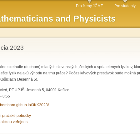
Skip to
Pro členy JČMF
Pro studenty
main
thematicians and Physicists
content
ncia 2023
ne stretnutie (duchom) mladých slovenských, českých a spriatelených fyzikov, kto
 ešte fyzik nejakú výhodu na trhu práce? Počas kávových prestávok bude možná pre
Košiciach (Jesenná 5).
 vied, PF UPJŠ, Jesenná 5, 04001 Košice
- 8:55
/mbombara.github.io/3KK2023/
ní pražské pobočky
laickou veřejnost.