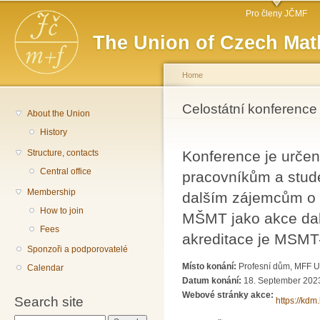
Main menu
Sk
Pro členy JČMF
ma
The Union of Czech Mat
co
Home
You are here
Celostátní konference
About the Union
History
Structure, contacts
Konference je určen
Central office
pracovníkům a stude
Membership
dalším zájemcům o 
How to join
MŠMT jako akce dal
Fees
akreditace je MSMT
Sponzoři a podporovatelé
Místo konání:
Profesní dům, MFF U
Calendar
Datum konání:
18. September 2023
Webové stránky akce:
Search site
https://kdm