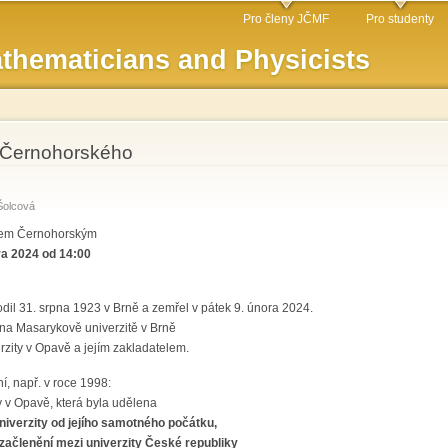
Skip to
Pro členy JČMF
Pro studenty
main
thematicians and Physicists
content
na Černohorského
Šolcová
nem Černohorským
ra 2024 od 14:00
dil 31. srpna 1923 v Brně a zemřel v pátek 9. února 2024.
 na Masarykově univerzitě v Brně
rzity v Opavě a jejím zakladatelem.
í, např. v roce 1998:
y v Opavě, která byla udělena
univerzity od jejího samotného počátku,
é začlenění mezi univerzity České republiky