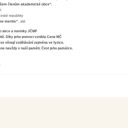
 všem členům akademické obce“.
l:
eské republiky
me meritis“
, atd.
l o akce a novinky JČMF
unitě. Díky jeho pomoci vznikla Cena MČ
 se věnují vzdělávání zejména ve fyzice.
ane navždy v naší paměti. Čest jeho památce.
.