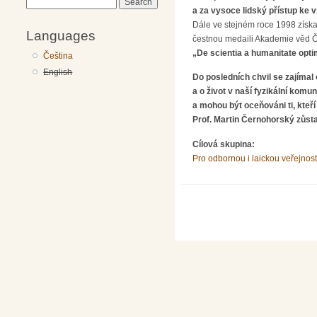
Search
a za vysoce lidský přístup ke
Dále ve stejném roce 1998 získa
Languages
čestnou medaili Akademie věd Č
„De scientia a humanitate opti
Čeština
English
Do posledních chvil se zajíma
a o život v naší fyzikální kom
a mohou být oceňováni ti, kteří
Prof. Martin Černohorský zůst
Cílová skupina:
Pro odbornou i laickou veřejnost