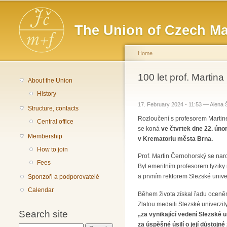
Main menu
The Union of Czech Ma
Home
You are here
100 let prof. Marti
About the Union
History
17. February 2024 - 11:53 —
Alena 
Structure, contacts
Rozloučení s profesorem Marti
Central office
se koná
ve čtvrtek dne 22. úno
Membership
v Krematoriu města Brna.
How to join
Prof. Martin Černohorský se naro
Fees
Byl emeritním profesorem fyziky
a prvním rektorem Slezské unive
Sponzoři a podporovatelé
Calendar
Během života získal řadu oceněn
Zlatou medaili Slezské univerzit
Search site
„za vynikající vedení Slezské 
za úspěšné úsilí o její důstojn