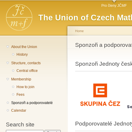
Main menu
Sk
Pro členy JČMF
ma
The Union of Czech Mat
co
Home
You are here
Sponzoři a podporovat
About the Union
History
Sponzoři Jednoty česk
Structure, contacts
Central office
Membership
How to join
Fees
Sponzoři a podporovatelé
Calendar
Podporovatelé Jednot
Search site