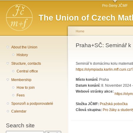
Main menu
Sk
Pro členy JČMF
ma
The Union of Czech Mat
co
Home
You are here
Praha+SČ: Seminář k 
About the Union
History
Structure, contacts
Seminář k domácímu kolu matematick
https://olympiada.karlin.mff.cuni.c
Central office
Místo konání:
Praha
Membership
Datum konání:
8. November 2024 -
How to join
Webové stránky akce:
https://oly
Fees
Sponzoři a podporovatelé
Složka JČMF:
Pražská pobočka
Cílová skupina:
Pro žáky a student
Calendar
Search site