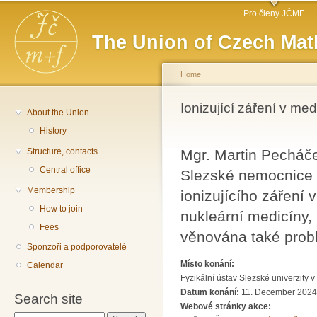
Main menu
Sk
Pro členy JČMF
ma
The Union of Czech Mat
co
Home
You are here
Ionizující záření v med
About the Union
History
Structure, contacts
Mgr. Martin Pecháče
Central office
Slezské nemocnice v
Membership
ionizujícího záření
How to join
nukleární medicíny,
Fees
věnována také probl
Sponzoři a podporovatelé
Místo konání:
Calendar
Fyzikální ústav Slezské univerzity
Datum konání:
11. December 2024 
Search site
Webové stránky akce: