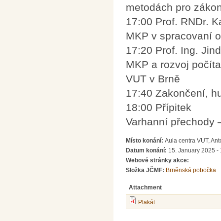
metodách pro záko
17:00 Prof. RNDr. K
MKP v spracovaní 
17:20 Prof. Ing. Jin
MKP a rozvoj počíta
VUT v Brně
17:40 Zakončení, h
18:00 Přípitek
Varhanní přechody – 
Místo konání:
Aula centra VUT, Ant
Datum konání:
15. January 2025 -
Webové stránky akce:
Složka JČMF:
Brněnská pobočka
Attachment
Plakát