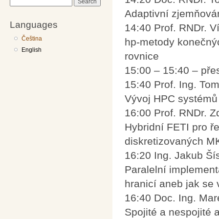
Search
Adaptivní zjemňován
Languages
14:40 Prof. RNDr. Ví
Čeština
hp-metody konečných
English
rovnice
15:00 – 15:40 – pře
15:40 Prof. Ing. To
Vývoj HPC systémů 
16:00 Prof. RNDr. Z
Hybridní FETI pro ř
diskretizovaných M
16:20 Ing. Jakub Ší
Paralelní implemen
hranicí aneb jak se
16:40 Doc. Ing. Mar
Spojité a nespojité