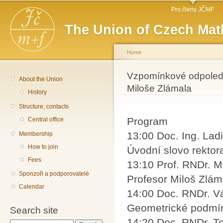
Main menu
Sk
Pro členy JČMF
ma
The Union of Czech Mat
co
Home
You are here
Vzpomínkové odpoledn
About the Union
Miloše Zlámala
History
Structure, contacts
Program
Central office
13:00 Doc. Ing. Lad
Membership
How to join
Úvodní slovo rekto
Fees
13:10 Prof. RNDr. M
Sponzoři a podporovatelé
Profesor Miloš Zláma
Calendar
14:00 Doc. RNDr. V
Geometrické podmí
Search site
14:20 Doc. RNDr. T