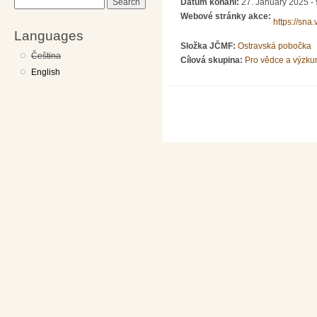
Datum konání:
27. January 2025 - 
Search
Webové stránky akce:
https://sna.
Languages
Složka JČMF:
Ostravská pobočka
Čeština
Cílová skupina:
Pro vědce a výzku
English