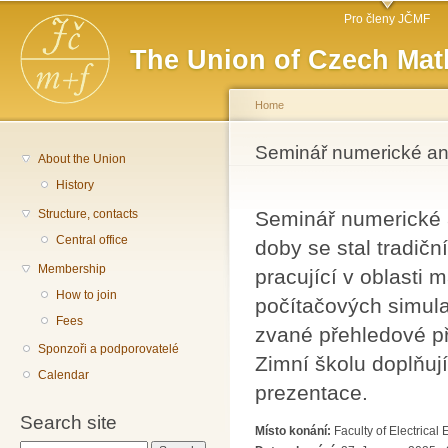
Main menu
Sk
Pro členy JČMF
ma
The Union of Czech Mat
co
Home
You are here
Seminář numerické an
About the Union
History
Structure, contacts
Seminář numerické a
Central office
doby se stal tradič
Membership
pracující v oblasti
How to join
počítačových simula
Fees
zvané přehledové p
Sponzoři a podporovatelé
Zimní školu doplňuj
Calendar
prezentace.
Search site
Místo konání:
Faculty of Electrica