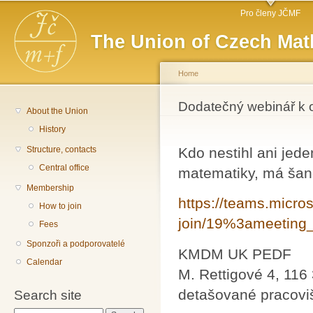
Main menu
Sk
Pro členy JČMF
ma
The Union of Czech Mat
co
Home
You are here
Dodatečný webinář k 
About the Union
History
Structure, contacts
Kdo nestihl ani jed
Central office
matematiky, má šanc
Membership
https://teams.micro
How to join
join/19%3ameetin
Fees
Sponzoři a podporovatelé
KMDM UK PEDF
Calendar
M. Rettigové 4, 116
detašované pracoviš
Search site