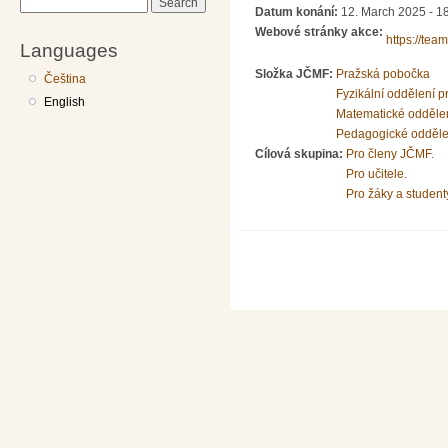
Search
Datum konání:
12. March 2025 - 1
Webové stránky akce:
https://te
Languages
Složka JČMF:
Pražská pobočka
Čeština
Fyzikální oddělení 
English
Matematické odděle
Pedagogické odděle
Cílová skupina:
Pro členy JČMF.
Pro učitele.
Pro žáky a student