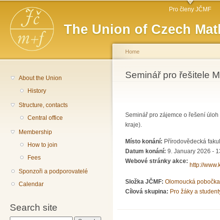
Main menu
Sk
Pro členy JČMF
ma
The Union of Czech Mat
co
Home
You are here
Seminář pro řešitele M
About the Union
History
Structure, contacts
Seminář pro zájemce o řešení úlo
Central office
kraje).
Membership
Místo konání:
Přírodovědecká fakul
How to join
Datum konání:
9. January 2026 - 1
Fees
Webové stránky akce:
http://www.
Sponzoři a podporovatelé
Složka JČMF:
Olomoucká pobočka
Calendar
Cílová skupina:
Pro žáky a student
Search site