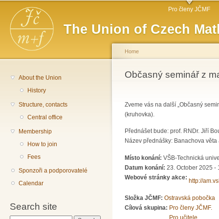
Main menu
Sk
Pro členy JČMF
ma
The Union of Czech Mat
co
Home
You are here
Občasný seminář z m
About the Union
History
Structure, contacts
Zveme vás na další „Občasný semin
(kruhovka).
Central office
Přednášet bude: prof. RNDr. Jiří Bo
Membership
Název přednášky: Banachova věta a
How to join
Fees
Místo konání:
VŠB-Technická unive
Datum konání:
23. October 2025 - 
Sponzoři a podporovatelé
Webové stránky akce:
http://am.v
Calendar
Složka JČMF:
Ostravská pobočka
Search site
Cílová skupina:
Pro členy JČMF.
Pro učitele.