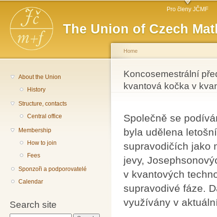
Main menu
Sk
Pro členy JČMF
ma
The Union of Czech Mat
co
Home
You are here
Koncosemestrální pře
About the Union
kvantová kočka v kva
History
Structure, contacts
Společně se podíváme
Central office
byla udělena letošn
Membership
How to join
supravodičích jako 
Fees
jevy, Josephsonovýc
Sponzoři a podporovatelé
v kvantových techn
Calendar
supravodivé fáze. Dá
využívány v aktuáln
Search site