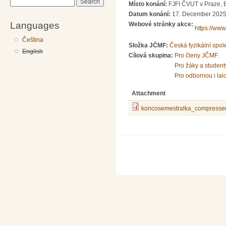
Search
Místo konání:
FJFI ČVUT v Praze, 
Datum konání:
17. December 2025
Languages
Webové stránky akce:
https://ww
Čeština
Složka JČMF:
Česká fyzikální spol
English
Cílová skupina:
Pro členy JČMF.
Pro žáky a student
Pro odbornou i lai
Attachment
koncosemestralka_compresse