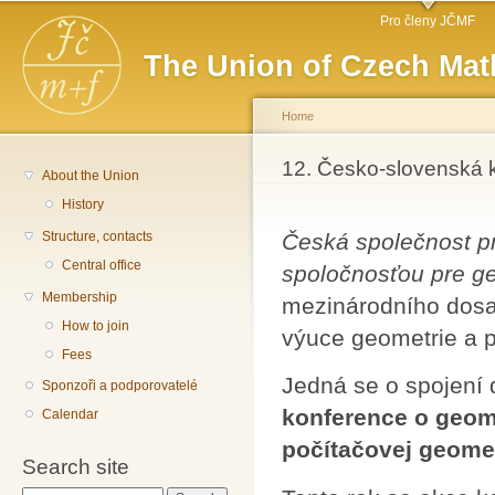
Main menu
Sk
Pro členy JČMF
ma
The Union of Czech Mat
co
Home
You are here
12. Česko-slovenská k
About the Union
History
Structure, contacts
Česká společnost pr
Central office
spoločnosťou pre ge
Membership
mezinárodního dosa
How to join
výuce geometrie a p
Fees
Jedná se o spojení 
Sponzoři a podporovatelé
konference o geome
Calendar
počítačovej geomet
Search site