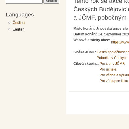
Tento rok se akce k
Search
Českých Budějovicíc
Languages
a JČMF, pobočným 
Čeština
Místo konání:
Jihočeská univerzita
English
Datum konání:
14. September 2026
Webové stránky akce:
https://www
Složka JČMF:
Česká společnost pro
Pobočka v Českých 
Cílová skupina:
Pro členy JČMF.
Pro učitele.
Pro vědce a výzku
Pro zástupce tisku.