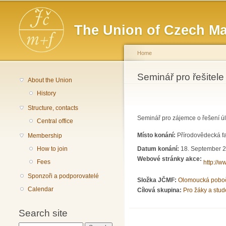
Main menu
The Union of Czech Ma
Home
You are here
Seminář pro řešitel
About the Union
History
Structure, contacts
Seminář pro zájemce o řešení ú
Central office
Místo konání:
Přírodovědecká fa
Membership
Datum konání:
18. September 2
How to join
Webové stránky akce:
Fees
http://w
Sponzoři a podporovatelé
Složka JČMF:
Olomoucká pobo
Calendar
Cílová skupina:
Pro žáky a stud
Search site