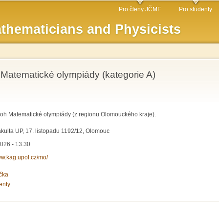
Skip to
Pro členy JČMF
Pro studenty
main
thematicians and Physicists
content
e Matematické olympiády (kategorie A)
loh Matematické olympiády (z regionu Olomouckého kraje).
kulta UP, 17. listopadu 1192/12, Olomouc
026 - 13:30
ww.kag.upol.cz/mo/
čka
enty.