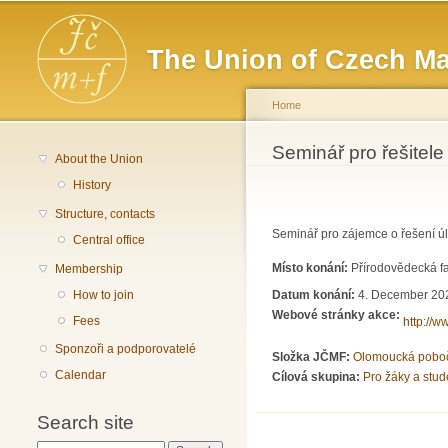
Main menu
The Union of Czech Ma
Home
You are here
Seminář pro řešitele
About the Union
History
Structure, contacts
Seminář pro zájemce o řešení ú
Central office
Místo konání:
Přírodovědecká fa
Membership
Datum konání:
4. December 202
How to join
Webové stránky akce:
Fees
http://w
Sponzoři a podporovatelé
Složka JČMF:
Olomoucká pobo
Calendar
Cílová skupina:
Pro žáky a stud
Search site