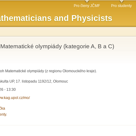
Skip to
Pro členy JČMF
Pro studenty
main
thematicians and Physicists
content
 Matematické olympiády (kategorie A, B a C)
loh Matematické olympiády (z regionu Olomouckého kraje).
kulta UP, 17. listopadu 1192/12, Olomouc
6 - 13:30
ww.kag.upol.cz/mo/
čka
enty.