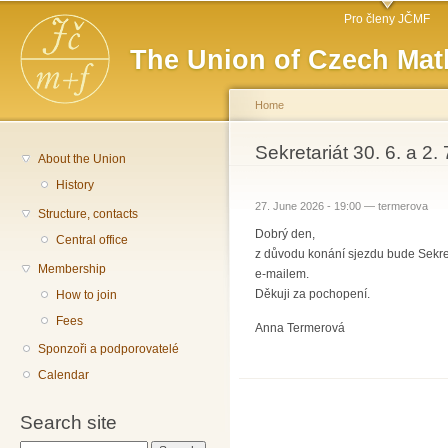
Main menu
Sk
Pro členy JČMF
ma
The Union of Czech Mat
co
Home
You are here
Sekretariát 30. 6. a 2.
About the Union
History
27. June 2026 - 19:00 —
termerova
Structure, contacts
Dobrý den,
Central office
z důvodu konání sjezdu bude Sekret
Membership
e-mailem.
Děkuji za pochopení.
How to join
Fees
Anna Termerová
Sponzoři a podporovatelé
Calendar
Search site