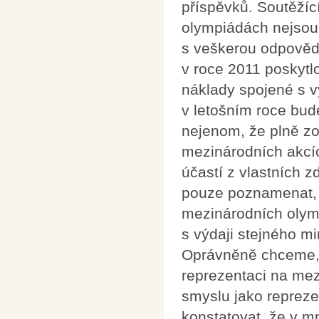
příspěvků. Soutěžíc
olympiádách nejsou 
s veškerou odpovědn
v roce 2011 poskyt
náklady spojené s v
v letošním roce bud
nejenom, že plně zo
mezinárodních akcích
účastí z vlastních z
pouze poznamenat, 
mezinárodních olym
s výdaji stejného m
Oprávněně chceme, 
reprezentaci na me
smyslu jako repreze
konstatovat, že v m