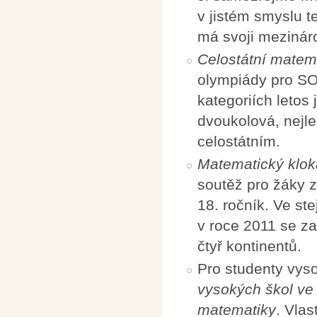
v jistém smyslu t
má svoji mezináro
Celostátní matem
olympiády pro SOŠ
kategoriích letos
dvoukolová, nejlep
celostátním.
Matematický klo
soutěž pro žáky z
18. ročník. Ve st
v roce 2011 se za
čtyř kontinentů.
Pro studenty vy
vysokých škol ve 
matematiky
. Vla