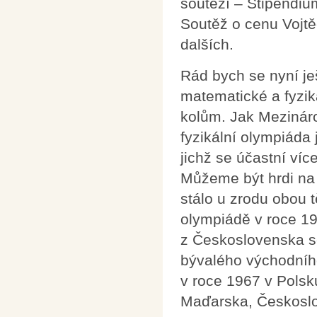
soutěží – Stipendiu
Soutěž o cenu Vojt
dalších.
Rád bych se nyní je
matematické a fyzik
kolům. Jak Mezinár
fyzikální olympiáda
jichž se účastní víc
Můžeme být hrdi na 
stálo u zrodu obou 
olympiádě v roce 19
z Československa se
bývalého východního
v roce 1967 v Polsku
Maďarska, Českosl