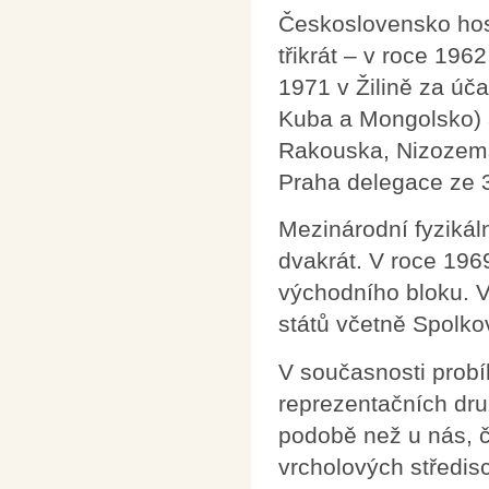
Československo hos
třikrát – v roce 196
1971 v Žilině za úča
Kuba a Mongolsko) a 
Rakouska, Nizozemsk
Praha delegace ze 3
Mezinárodní fyziká
dvakrát. V roce 1969
východního bloku. V
států včetně Spolko
V současnosti prob
reprezentačních dru
podobě než u nás, č
vrcholových středis