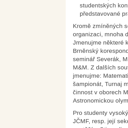
studentských konf
představované prá
Kromě zmíněných so
organizaci, mnoha 
Jmenujme některé k
Brněnský korespond
seminář Severák, M
M&M. Z dalších sout
jmenujme: Matemat
šampionát, Turnaj 
činnost v oborech Ma
Astronomickou olym
Pro studenty vysoký
JČMF, resp. její sek