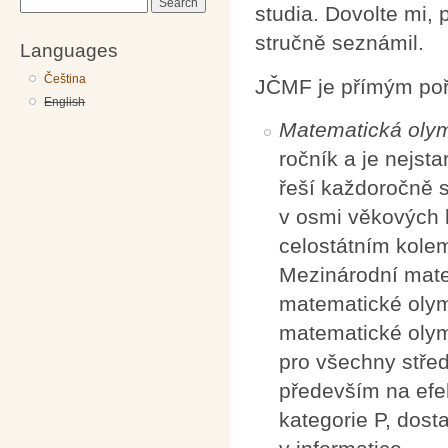
Search
studia. Dovolte mi,
stručně seznámil.
Languages
Čeština
JČMF je přímým poř
English
Matematická oly
ročník a je nejst
řeší každoročně s
v osmi věkových k
celostátním kolem
Mezinárodní mate
matematické olymp
matematické olym
pro všechny stře
především na efek
kategorie P, dost