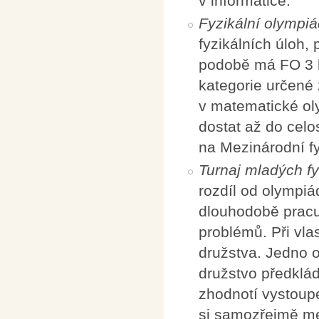
v informatice.
Fyzikální olympi
fyzikálních úloh,
podobě má FO 3 k
kategorie určené
v matematické oly
dostat až do celo
na Mezinárodní fy
Turnaj mladých fy
rozdíl od olympiá
dlouhodobě pracu
problémů. Při vlas
družstva. Jedno 
družstvo předklád
zhodnotí vystoupe
si samozřejmě me