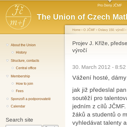
Main menu
Sk
Pro členy JČMF
ma
The Union of Czech Mat
co
Home
›
O JČMF
›
Oslavy 150. výročí
You are here
Projev J. Kříže, před
About the Union
výročí
History
Structure, contacts
30. March 2012 - 8:5
Central office
Vážení hosté, dámy
Membership
How to join
jak již předeslal p
Fees
soutěží pro talento
Sponzoři a podporovatelé
jedním z cílů JČMF.
Calendar
žáků a studentů o m
Search site
vyhledávat talenty 