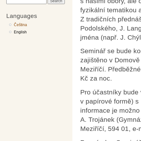
s našimi obory, ale
Search
fyzikální tematikou
Languages
Z tradičních předná
Čeština
Podolského, J. Lang
English
jména (např. J. Chýl
Seminář se bude kon
zajištěno v Domově 
Meziříčí. Předběžné
Kč za noc.
Pro účastníky bude 
v papírové formě) s
informace je možno 
A. Trojánek (Gymnáz
Meziříčí, 594 01, e-