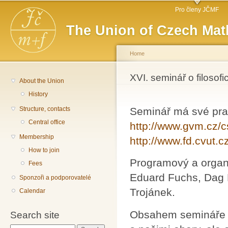
Main menu
Sk
Pro členy JČMF
ma
The Union of Czech Mat
co
Home
You are here
XVI. seminář o filosof
About the Union
History
Structure, contacts
Seminář má své prav
Central office
http://www.gvm.cz/c
Membership
http://www.fd.cvut.
How to join
Programový a organi
Fees
Eduard Fuchs, Dag 
Sponzoři a podporovatelé
Trojánek.
Calendar
Obsahem semináře bu
Search site