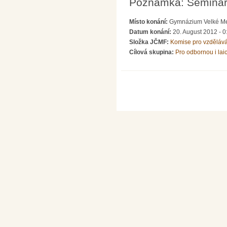
Poznámka: Seminář 
Místo konání:
Gymnázium Velké Mez
Datum konání:
20. August 2012 - 0
Složka JČMF:
Komise pro vzděláván
Cílová skupina:
Pro odbornou i lai