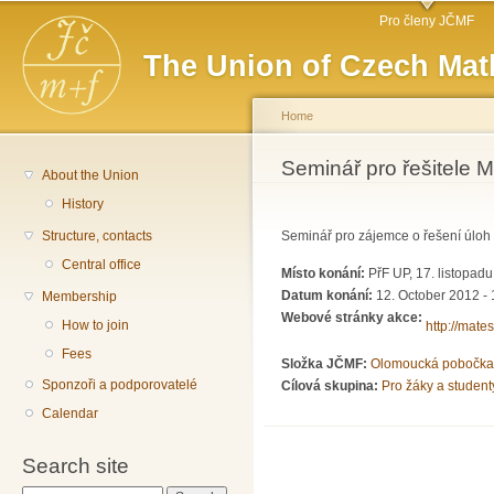
Main menu
Sk
Pro členy JČMF
ma
The Union of Czech Mat
co
Home
You are here
Seminář pro řešitele M
About the Union
History
Structure, contacts
Seminář pro zájemce o řešení úloh
Central office
Místo konání:
PřF UP, 17. listopad
Datum konání:
12. October 2012 -
Membership
Webové stránky akce:
How to join
http://mate
Fees
Složka JČMF:
Olomoucká pobočka
Sponzoři a podporovatelé
Cílová skupina:
Pro žáky a student
Calendar
Search site