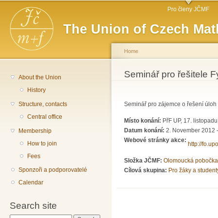
Main menu
Sk
Pro členy JČMF
ma
The Union of Czech Mat
co
Home
You are here
Seminář pro řešitele F
About the Union
History
Structure, contacts
Seminář pro zájemce o řešení úloh 
Central office
Místo konání:
PřF UP, 17. listopad
Datum konání:
2. November 2012 
Membership
Webové stránky akce:
How to join
http://fo.upo
Fees
Složka JČMF:
Olomoucká pobočka
Sponzoři a podporovatelé
Cílová skupina:
Pro žáky a student
Calendar
Search site